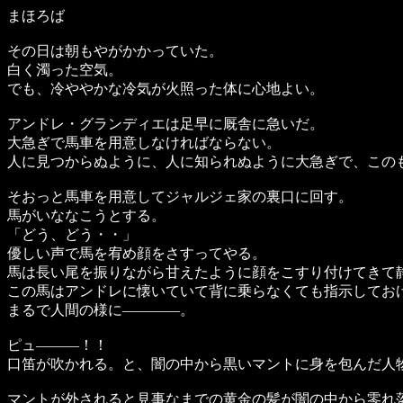
まほろば
その日は朝もやがかかっていた。
白く濁った空気。
でも、冷ややかな冷気が火照った体に心地よい。
アンドレ・グランディエは足早に厩舎に急いだ。
大急ぎで馬車を用意しなければならない。
人に見つからぬように、人に知られぬように大急ぎで、この
そおっと馬車を用意してジャルジェ家の裏口に回す。
馬がいななこうとする。
「どう、どう・・」
優しい声で馬を宥め顔をさすってやる。
馬は長い尾を振りながら甘えたように顔をこすり付けてきて
この馬はアンドレに懐いていて背に乗らなくても指示してお
まるで人間の様に――――。
ピュ―――！！
口笛が吹かれる。と、闇の中から黒いマントに身を包んだ人
マントが外されると見事なまでの黄金の髪が闇の中から零れ