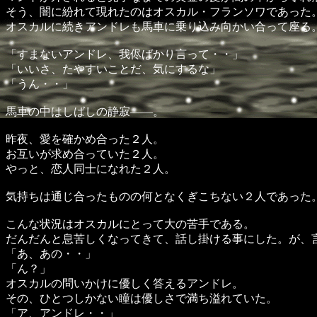
そう、闇に紛れて現れたのはオスカル・フランソワであった
オスカルに続きアンドレも馬車に乗り込み向かい合って座る
「すまないアンドレ、我侭ばかり言って・・」
「いいさ、たやすいことだ、気にするな」
「うん・・」
馬車の中はしばしの静寂――。
昨夜、愛を確かめ合った２人。
お互いが求め合っていた２人。
やっと、恋人同士になれた２人。
気持ちは通じ合ったものの何となくぎこちない２人であった
こんな状況はオスカルにとって大の苦手である。
だんだんと息苦しくなってきて、話し掛ける事にした。が、
「あ、あの・・」
「ん？」
オスカルの問いかけに優しく答えるアンドレ。
その、ひとつしかない瞳は優しさで満ち溢れていた。
「ア、アンドレ・・」