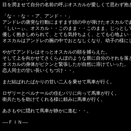
目を潤ませて自分の名前の呼ぶオスカルが愛しくて思わず抱
「な・・な・・ア、アンド・・」
アンドレの唐突な行動にますます頭の中が弾けたオスカルで
「しい～ぃ、オスカル・・このまま・・このまま、じっとし
優しく抱きしめられて、とても気持ちよく、とても心地よい
オスカルはアンドレの腕の中でおとなしくなり、幼子の様に
やがてアンドレはそっとオスカルの頤を捕らえた。
そして上を向かせてさくらんぼのような唇に自分のそれを落
オスカルの身体がピクンと緊張したが自然に溶けていった。
恋人同士の甘い長いくちづけ・・。
まだ結ばれたばかりの甘い二人を乗せて馬車が行く。
ロザリーとベルナールの住むパリに向って馬車が行く。
衛兵たちを助けてくれる様に頼みに馬車が行く。
あさもやに隠れて馬車が静かに進む・・。
----ＦＩＮ----