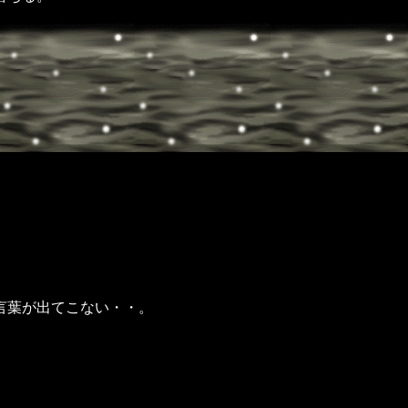
。
。
。
言葉が出てこない・・。