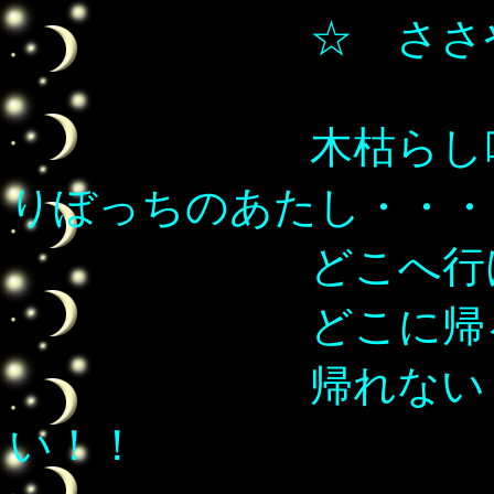
☆ ささやかな
木枯らし吹き付
りぼっちのあたし・・・
どこへ行けば
どこに帰るとこ
帰れない！ ジ
い！！