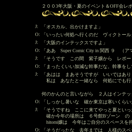
２００3年大阪・夏のイベント＆OFF会レ
J:
「オスカル、出かけますよ」
O:
「いったい何処へ行くのだ ヴィクトール
J:
「大阪のインテックスですよ」
O:
「ああ Super Comic City in 関西
J:
「そうです この間 紫子嬢から レポー
O:
「まったくいい加減な幹事だな。幹事をし
J:
「あはは まあそうですが いいではあり
私は あなたと一緒なら 何処にでも行
何のかんのと言いながら ２人はインテッ
O:
「しっかし暑いな 確か東京は寒いくらい
J:
「そうですね ここに来てやっと夏とい
確か今年の場所は ６号館Bゾーン の
hitomi嬢は 今年はご自分のスペースを
O:
「そうだったな 去年までは 人様のス