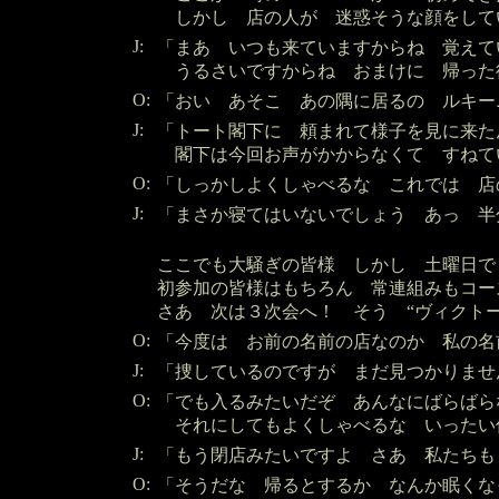
しかし 店の人が 迷惑そうな顔をして
J:
「まあ いつも来ていますからね 覚え
うるさいですからね おまけに 帰った
O:
「おい あそこ あの隅に居るの ルキー
J:
「トート閣下に 頼まれて様子を見に来
閣下は今回お声がかからなくて すねて
O:
「しっかしよくしゃべるな これでは 店
J:
「まさか寝てはいないでしょう あっ 半
ここでも大騒ぎの皆様 しかし 土曜日で
初参加の皆様はもちろん 常連組みもコー
さあ 次は３次会へ！ そう “ヴィクトー
O:
「今度は お前の名前の店なのか 私の名
J:
「捜しているのですが まだ見つかりませ
O:
「でも入るみたいだぞ あんなにばらばら
それにしてもよくしゃべるな いったい
J:
「もう閉店みたいですよ さあ 私たちも
O:
「そうだな 帰るとするか なんか眠くな