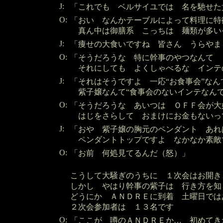
J:
「これでも ベルサイユでは 名を馳せた
O:
「おい なんかテーブルによって料理に
真ん中は御膳系 こっちは 麺類が多い
J:
「痩せの大食いですね 皆さん うらやま
O:
「そうだろうな 特に幹事のやつなんて 
それにしても よくしゃべるな インテ
J:
「それはそうですよ 一応“お食事会”な
紫子嬢なんて“食事会のないインテなんて
O:
「そうだろうな あいつは ＯＦＦ会が
はじをさらして おまけにお金もないっ
J:
「おや 紫子嬢の胸元のペンダント あれ
ペンダントトップですよ なかなか素敵
O:
「お前 何処見てるんだ（怒）」
こうして大騒ぎのうちに １次会はお開き
しかし やはり幹事の紫子は 行き方を知
どうにか ＡＮＤＲＥに到着 土曜日では
２次会参加者は １３名です
O:
「ここが 噂のＡＮＤＲＥか… 初めてき