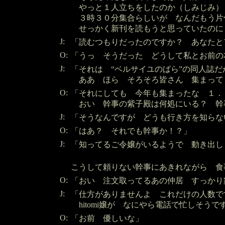
やっと１人立ちをしたのか（しみじみ）
３時３０分集合らしいが なんだもう
せっかく新刊を読もうと思っていたのに
J:
「読むつもりだったのですか？ あなたと
O:
「うっ そうだった どうして私とお前の
J:
「それは “ベルサイユのばら”の同人誌だ
ああ ほら そろそろ皆さん 集まって
O:
「それにしても 今年も集まったな １．
おい 幹事の紫子殿は何処にいる？ 幹
J:
「そうなんですが どうも行き方を知らな
O:
「はあ？ それでも幹事か！？」
J:
「知ってるご令嬢がいるようで 動き出し
こうして頼りない幹事にあきれながら 食
O:
「おい 注文取ってるあの仲居 すっかり
J:
「仕方がありませんよ これだけの人数で
hitomi嬢が なにやら電話で忙しそうで
O:
「お前 優しいな」