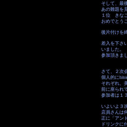
そして、最
あの難題を
１位 きな
おめでとう
後片付けを
差入を下さ
いました。
参加頂きまし
さて、２次
個人的にhi
それぞれ、
前に座られ
参加者は１
いよいよ３
店員さんは
正に「アンド
ドリンクに