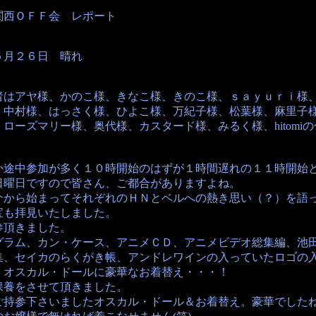
関西ＯＦＦ会 レポート
５月２６日 晴れ
者はアヤ様、かのこ様、きなこ様、きのこ様、ｓａｙｕｒｉ様
、中村様、はっさく様、ひよこ様、万紀子様、松葉様、麻里子
ローズマリー様、奥代様、カスタード様、みるく様、hitomi
か途中参加が多く１０時開始のはずが１時間遅れの１１時開始
日曜日ですので皆さん、ご都合がありますよね。
介から始まってそれぞれのＨＮとベルへの熱き思い（？）を語
宝も拝見いたしました。
参頂きました。
グラム、カン・ケース、アニメＣＤ、アニメビデオ総集編、池
集、セイカのらくがき帳、アンドレワインの入っていたロゴの
、オスカル・ドールに豪華なお着替え・・・！
保養をさせて頂きました。
ご持参下さいましたオスカル・ドール＆お着替え。豪華でした