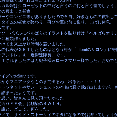
お嬢様で無ければ着こなせません(笑)
スカル嬢はクローゼットの中だと言うのに何と言う差でしょう
食の買出し＆昼食。
パーやコンビニ等がありましたので各自、好きなものの買出し
りタイムの昼食が終わり、再びお宝の前に集り、しばし休息。
ムです。
クソーパズルにベルばらのイラストを貼り付け「ベルばらオリ
を２種類作りました。
分けて出来上がり時間を競いました。
の代表がＧＥＴしたものはどなう様が「hitomiのサロン」に
ンアンドレ」＆「近衛連隊長」です。
ＥＴされましたのは万紀子様＆ローズマリー様でした。おめで
クイズでお遊びです。
のからマニアックなものまで出るわ、出るわ・・・！！
ントワネットやサン・ジュストの本名は直ぐ飛び出しますが、
は詰まったようです。
き思い、皆さんに見て頂きたかった！
関西ＯＦＦ会」お馴染の４Ｗ１Ｈ。
、誰と、どこで、何をした。
モノで、サイド・ストーリィのネタになるのでは無いでしょうか