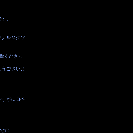
。
です。
ジナルジクソ
寄贈くださっ
とうございま
さすがにロベ
(笑)