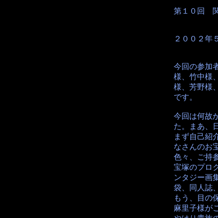
第１０回 
２００２年
今回の参加
様、竹中様
様、芳野様、
です。
今回は何故
た。まあ、
まず自己紹
なさんのお
色々、ご持
宝塚のプロ
ンタジー画
袋、同人誌
もう、目の
麻里子様が