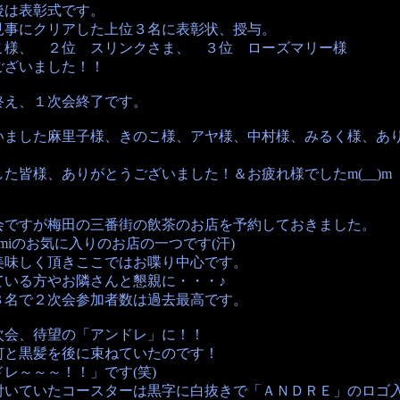
後は表彰式です。
見事にクリアした上位３名に表彰状、授与。
こ様、 ２位 スリンクさま、 ３位 ローズマリー様
ございました！！
終え、１次会終了です。
いました麻里子様、きのこ様、アヤ様、中村様、みるく様、あ
た皆様、ありがとうございました！＆お疲れ様でしたm(__)m
会ですが梅田の三番街の飲茶のお店を予約しておきました。
tomiのお気に入りのお店の一つです(汗)
美味しく頂きここではお喋り中心です。
ている方やお隣さんと懇親に・・・♪
３名で２次会参加者数は過去最高です。
次会、待望の「アンドレ」に！！
何と黒髪を後に束ねていたのです！
レ～～～！！」です(笑)
付いていたコースターは黒字に白抜きで「ＡＮＤＲＥ」のロゴ