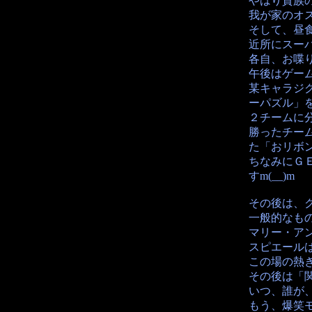
やはり貴族の
我が家のオ
そして、昼
近所にスー
各自、お喋
午後はゲー
某キャラジ
ーパズル」
２チームに
勝ったチーム
た「おリボ
ちなみにＧ
すm(__)m
その後は、
一般的なも
マリー・ア
スピエール
この場の熱
その後は「
いつ、誰が
もう、爆笑