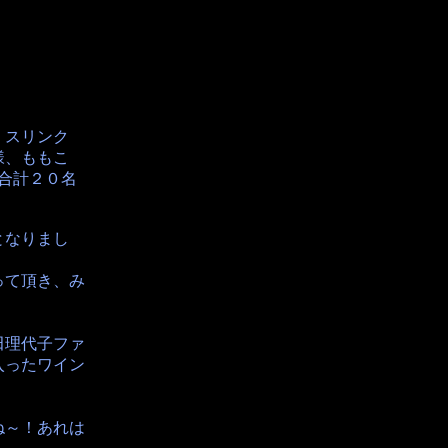
、スリンク
様、ももこ
の合計２０名
となりまし
って頂き、み
田理代子ファ
入ったワイン
ね～！あれは