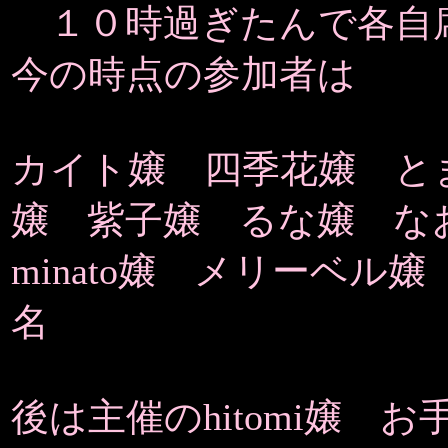
１０時過ぎたんで各自
今の時点の参加者は
カイト嬢 四季花嬢 とまと
嬢 紫子嬢 るな嬢 な
minato嬢 メリーベル嬢
名
後は主催のhitomi嬢