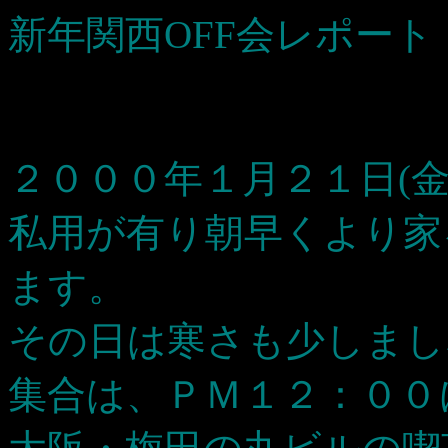
新年関西OFF会レポート
２０００年１月２１日(
私用が有り朝早くより家
ます。
その日は寒さも少しまし
集合は、ＰＭ１２：００