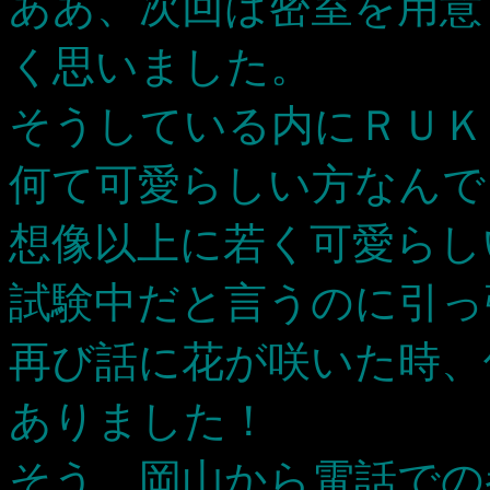
ああ、次回は密室を用意
く思いました。
そうしている内にＲＵＫ
何て可愛らしい方なんで
想像以上に若く可愛らし
試験中だと言うのに引っ
再び話に花が咲いた時、
ありました！
そう、岡山から電話での