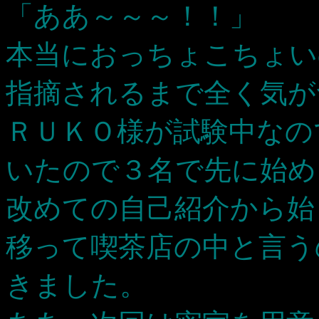
「ああ～～～！！」
本当におっちょこちょいのh
指摘されるまで全く気が
ＲＵＫＯ様が試験中なの
いたので３名で先に始め
改めての自己紹介から始
移って喫茶店の中と言う
きました。