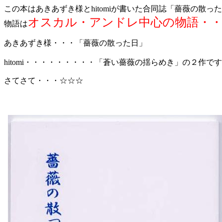
この本はあきあずき様とhitomiが書いた合同誌「薔薇の散っ
オスカル・アンドレ中心の物語・
物語は
あきあずき様・・・「薔薇の散った日」
hitomi・・・・・・・・・「蒼い薔薇の揺らめき」の２作で
さてさて・・・☆☆☆