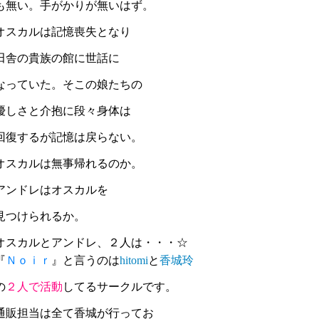
も無い。手がかりが無いはず。
オスカルは記憶喪失となり
田舎の貴族の館に世話に
なっていた。そこの娘たちの
優しさと介抱に段々身体は
回復するが記憶は戻らない。
オスカルは無事帰れるのか。
アンドレはオスカルを
見つけられるか。
オスカルとアンドレ、２人は・・・☆
『
Ｎｏｉｒ
』と言うのは
hitomi
と
香城玲
の
２人で活動
してるサークルです。
通販担当は全て香城が行ってお