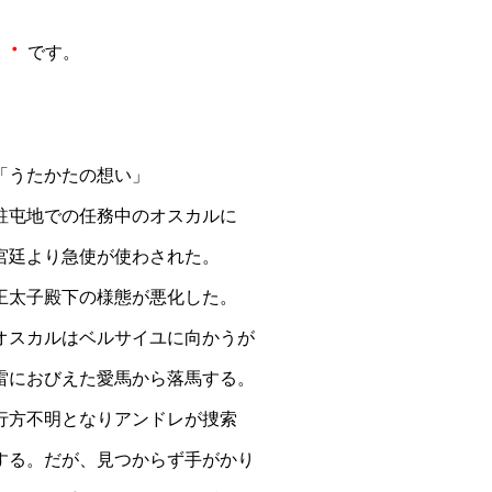
・・
です。
「うたかたの想い」
駐屯地での任務中のオスカルに
宮廷より急使が使わされた。
王太子殿下の様態が悪化した。
オスカルはベルサイユに向かうが
雷におびえた愛馬から落馬する。
行方不明となりアンドレが捜索
する。だが、見つからず手がかり