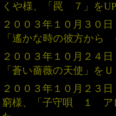
くや様、「罠
７
」をU
２００３年１０月３０日
「遙かな時の彼方から 
２００３年１０月２４
「蒼い薔薇の天使
」
をＵ
２００３年１０月２３
窮様、「
子守唄 １ ア