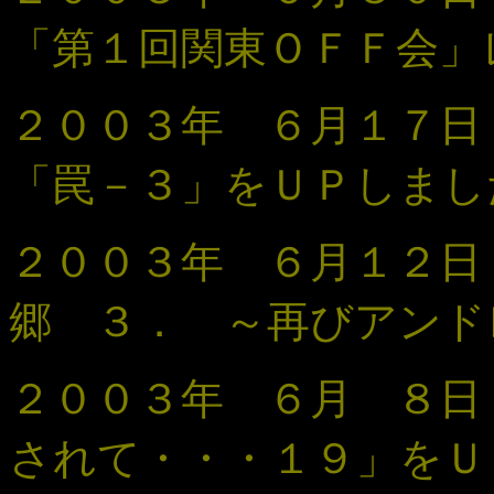
「第１回関東ＯＦＦ会」
２００３年 ６月１７
「罠
－
３
」
をＵＰしまし
２００３年 ６月１２
郷 ３． ～再びアンド
２００３年 ６月 ８
されて・・・１
９
」
をＵ