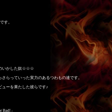
トです。
のいかした奴☆☆☆
っさらっていった実力のあるつわもの達です。
ビューを果たした彼らです♪
」
r Bad!」