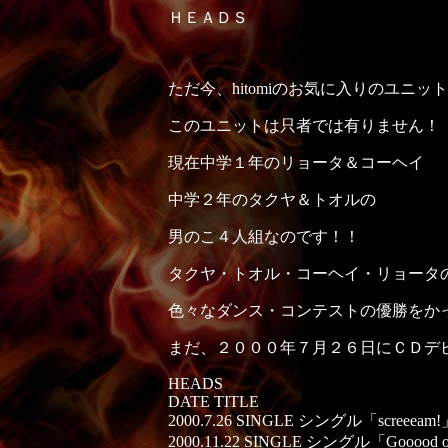
ＨＥＡＤＳ
ただ今、hitomiのお気に入りのユニッ
このユニットは只者では有りません！
現在中学１年のリョータ＆コーヘイ
中学２年のタクヤ＆トオルの
男のこ４人組なのです！！
タクヤ・トオル・コーヘイ・リョータ
色々なダンス・コンテストの優勝をか
まだ、２０００年７月２６日にＣＤデ
HEADS
DATE TITLE
2000.7.26 SINGLE シングル「screeeam!
2000.11.22 SINGLE シングル「Gooood o