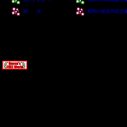
桜 京
昭和の初演月組宝