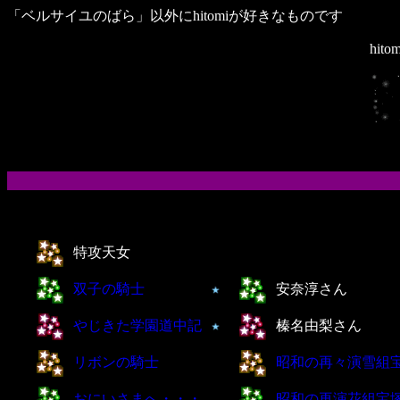
「ベルサイユのばら」以外にhitomiが好きなものです
hi
特攻天女
双子の騎士
安奈淳さん
やじきた学園道中記
榛名由梨さん
リボンの騎士
昭和の再々演雪組
おにいさま
へ・・・
昭和の再演花組宝